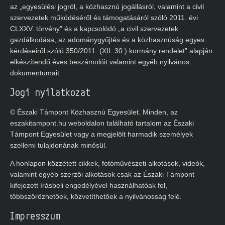
az „egyesülési jogról, a közhasznú jogállásról, valamint a civil
szervezetek működéséről és támogatásáról szóló 2011. évi
CLXXV. törvény” és a kapcsolódó „a civil szervezetek
gazdálkodása, az adománygyűjtés és a közhasznúság egyes
kérdéseiről szóló 350/2011. (XII. 30.) kormány
rendelet” alapján elkészítendő éves beszámolóit valamint
egyéb nyilvános dokumentumait.
Jogi nyilatkozat
© Északi Támpont Közhasznú Egyesület. Minden, az
eszakitampont.hu weboldalon található tartalom az Északi
Támpont Egyesület vagy a megjelölt harmadik személyek
szellemi tulajdonának minősül.
A honlapon közzétett cikkek, fotóművészeti alkotások, videók,
valamint egyéb szerzői alkotások csak az Északi Támpont
kifejezett írásbeli engedélyével használhatóak fel,
többszörözhetőek, közvetíthetőek a nyilvánosság felé.
Impresszum