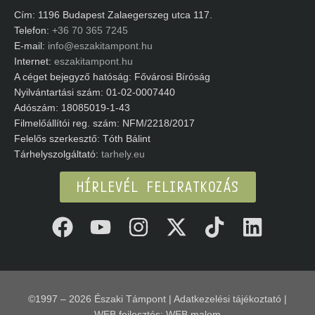
Cím: 1196 Budapest Zalaegerszeg utca 117.
Telefon:
+36 70 365 7245
E-mail:
info@eszakitampont.hu
Internet:
eszakitampont.hu
A céget bejegyző hatóság: Fővárosi Bíróság
Nyilvántartási szám: 01-02-0007440
Adószám: 18085019-1-43
Filmelőállítói reg. szám: NFM/2218/2017
Felelős szerkesztő: Tóth Bálint
Tárhelyszolgáltató:
tarhely.eu
HÍRLEVÉL FELIRATKOZÁS
©
1997
–
2026
Északi Támpont |
Adatkezelési tájékoztató
|
WEB.fejlesztés:
WEB.malom