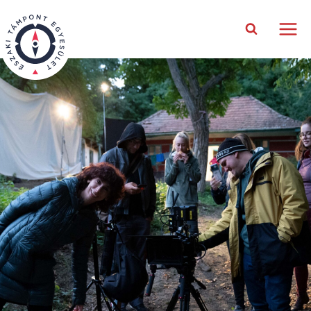
Hírlevél feliratkozás
Értesülj legfrissebb híreinkről,
filmjeinkről és társadalmi akcióinkról!
E-mail cím *:
Keresztnév *:
Vezetéknév *: