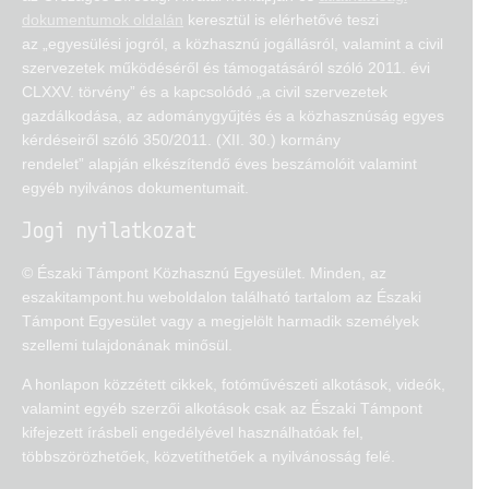
dokumentumok oldalán
keresztül is elérhetővé teszi
az „egyesülési jogról, a közhasznú jogállásról, valamint a civil
szervezetek működéséről és támogatásáról szóló 2011. évi
CLXXV. törvény” és a kapcsolódó „a civil szervezetek
gazdálkodása, az adománygyűjtés és a közhasznúság egyes
kérdéseiről szóló 350/2011. (XII. 30.) kormány
rendelet” alapján elkészítendő éves beszámolóit valamint
egyéb nyilvános dokumentumait.
Jogi nyilatkozat
© Északi Támpont Közhasznú Egyesület. Minden, az
eszakitampont.hu weboldalon található tartalom az Északi
Támpont Egyesület vagy a megjelölt harmadik személyek
szellemi tulajdonának minősül.
A honlapon közzétett cikkek, fotóművészeti alkotások, videók,
valamint egyéb szerzői alkotások csak az Északi Támpont
kifejezett írásbeli engedélyével használhatóak fel,
többszörözhetőek, közvetíthetőek a nyilvánosság felé.