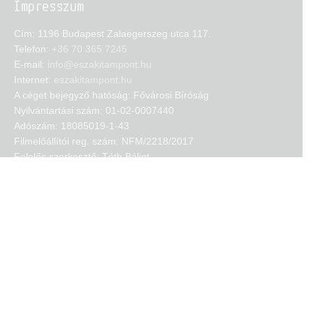
Impresszum
Cím: 1196 Budapest Zalaegerszeg utca 117.
Telefon:
+36 70 365 7245
E-mail:
info@eszakitampont.hu
Internet:
eszakitampont.hu
A céget bejegyző hatóság: Fővárosi Bíróság
Nyilvántartási szám: 01-02-0007440
Adószám: 18085019-1-43
Filmelőállítói reg. szám: NFM/2218/2017
Felelős szerkesztő: Tóth Bálint
Tárhelyszolgáltató:
tarhely.eu
HÍRLEVÉL FELIRATKOZÁS