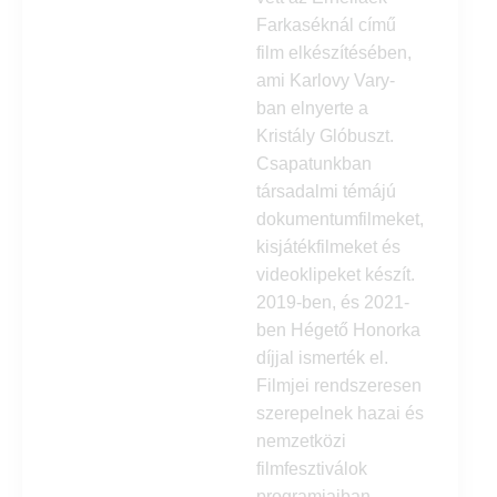
Farkaséknál című
film elkészítésében,
ami Karlovy Vary-
ban elnyerte a
Kristály Glóbuszt.
Csapatunkban
társadalmi témájú
dokumentumfilmeket,
kisjátékfilmeket és
videoklipeket készít.
2019-ben, és 2021-
ben Hégető Honorka
díjjal ismerték el.
Filmjei rendszeresen
szerepelnek hazai és
nemzetközi
filmfesztiválok
programjaiban,