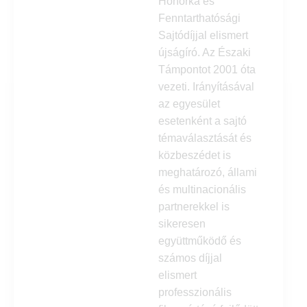
Honorka és
Fenntarthatósági
Sajtódíjjal elismert
újságíró. Az Északi
Támpontot 2001 óta
vezeti. Irányításával
az egyesület
esetenként a sajtó
témaválasztását és
közbeszédet is
meghatározó, állami
és multinacionális
partnerekkel is
sikeresen
együttműködő és
számos díjjal
elismert
professzionális