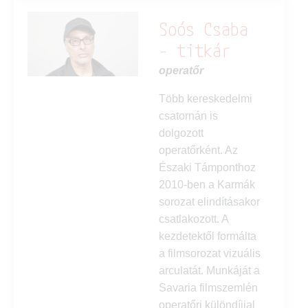
Soós Csaba
- titkár
operatőr
Több kereskedelmi
csatornán is
dolgozott
operatőrként. Az
Északi Támponthoz
2010-ben a Karmák
sorozat elindításakor
csatlakozott. A
kezdetektől formálta
a filmsorozat vizuális
arculatát. Munkáját a
Savaria filmszemlén
operatőri különdíjjal