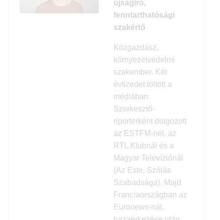
újságíró,
fenntarthatósági
szakértő
Közgazdász,
környezetvédelmi
szakember. Két
évtizedet töltött a
médiában.
Szerkesztő-
riporterként dolgozott
az ESTFM-nél, az
RTL Klubnál és a
Magyar Televíziónál
(Az Este, Szólás
Szabadsága). Majd
Franciaországban az
Euronews-nál,
hazaérkezése után