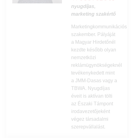
nyugdíjas,
marketing szakértő
Marketingkommunikációs
szakember. Pályáját
a Magyar Hirdetőnél
kezdte később olyan
nemzetközi
reklámügynökségeknél
tevékenykedett mint
a JMM-Dasas vagy a
TBWA. Nyugdíjas
éveit is aktívan tölti
az Északi Támpont
irodavezetőjeként
végez társadalmi
szerepvállalást.