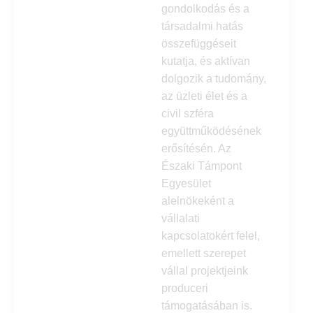
gondolkodás és a
társadalmi hatás
összefüggéseit
kutatja, és aktívan
dolgozik a tudomány,
az üzleti élet és a
civil szféra
együttműködésének
erősítésén. Az
Északi Támpont
Egyesület
alelnökeként a
vállalati
kapcsolatokért felel,
emellett szerepet
vállal projektjeink
produceri
támogatásában is.