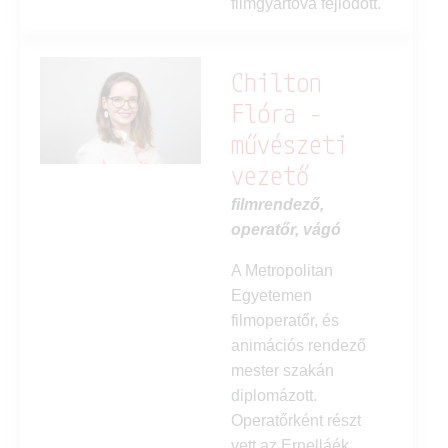
filmgyártóvá fejlődött.
Chilton
Flóra -
művészeti
vezető
filmrendező,
operatőr, vágó
A Metropolitan
Egyetemen
filmoperatőr, és
animációs rendező
mester szakán
diplomázott.
Operatőrként részt
vett az Ernelláék