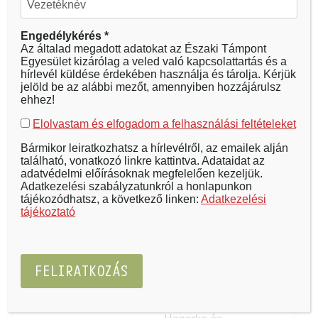
Engedélykérés *
Az általad megadott adatokat az Északi Támpont
Tóth
Egyesület kizárólag a veled való kapcsolattartás és a
hírlevél küldése érdekében használja és tárolja. Kérjük
Bálint -
jelöld be az alábbi mezőt, amennyiben hozzájárulsz
ehhez!
elnök
Elolvastam és elfogadom a felhasználási feltételeket
producer,
esélyegyenlőségi
Bármikor leiratkozhatsz a hírlevélről, az emailek alján
található, vonatkozó linkre kattintva. Adataidat az
szakértő
adatvédelmi előírásoknak megfelelően kezeljük.
Adatkezelési szabályzatunkról a honlapunkon
Pszichológia és
tájékozódhatsz, a következő linken:
Adatkezelési
tájékoztató
marketing
tanulmányait
követően a
társadalmi célú
kommunikáció lett a
szakterülete. Hégető