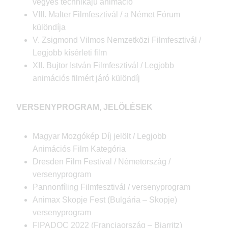
vegyes technikájú animáció
VIII. Malter Filmfesztivál / a Német Fórum
különdíja
V. Zsigmond Vilmos Nemzetközi Filmfesztivál /
Legjobb kísérleti film
XII. Bujtor István Filmfesztivál / Legjobb
animációs filmért járó különdíj
VERSENYPROGRAM, JELÖLÉSEK
Magyar Mozgókép Díj jelölt / Legjobb
Animációs Film Kategória
Dresden Film Festival / Németország /
versenyprogram
Pannonfíling Filmfesztivál / versenyprogram
Animax Skopje Fest (Bulgária – Skopje)
versenyprogram
FIPADOC 2022 (Franciaország – Biarritz)