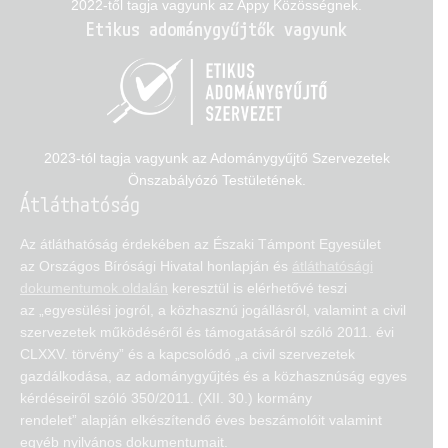
2022-től tagja vagyunk az Appy Közösségnek.
Etikus adománygyűjtők vagyunk
2023-tól tagja vagyunk az Adománygyűjtő Szervezetek
Önszabályózó Testületének.
Átláthatóság
Az átláthatóság érdekében az Északi Támpont Egyesület
az Országos Bírósági Hivatal honlapján és
átláthatósági
dokumentumok oldalán
keresztül is elérhetővé teszi
az „egyesülési jogról, a közhasznú jogállásról, valamint a civil
szervezetek működéséről és támogatásáról szóló 2011. évi
CLXXV. törvény” és a kapcsolódó „a civil szervezetek
gazdálkodása, az adománygyűjtés és a közhasznúság egyes
kérdéseiről szóló 350/2011. (XII. 30.) kormány
rendelet” alapján elkészítendő éves beszámolóit valamint
egyéb nyilvános dokumentumait.