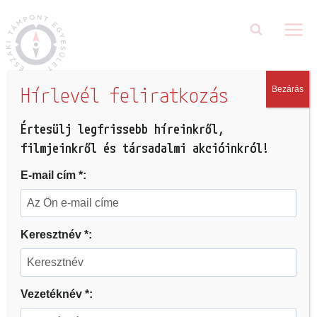
Hírlevél feliratkozás
Bezárás
DOKUMENTUMFILM
|
FILM
|
HÉGETŐ HONORKA DÍJ
|
KIEMELT
|
TÖRTÉNETEINK
Értesülj legfrissebb híreinkről,
Még emlékszem
filmjeinkről és társadalmi akcióinkról!
2022.01.08.
E-mail cím *:
Keresztnév *:
Vezetéknév *: