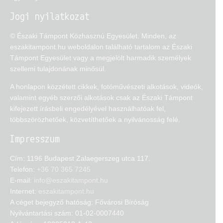
Jogi nyilatkozat
© Északi Támpont Közhasznú Egyesület. Minden, az
eszakitampont.hu weboldalon található tartalom az Északi
Támpont Egyesület vagy a megjelölt harmadik személyek
szellemi tulajdonának minősül.
A honlapon közzétett cikkek, fotóművészeti alkotások, videók,
valamint egyéb szerzői alkotások csak az Északi Támpont
kifejezett írásbeli engedélyével használhatóak fel,
többszörözhetőek, közvetíthetőek a nyilvánosság felé.
Impresszum
Cím: 1196 Budapest Zalaegerszeg utca 117.
Telefon:
+36 70 365 7245
E-mail:
info@eszakitampont.hu
Internet:
eszakitampont.hu
A céget bejegyző hatóság: Fővárosi Bíróság
Nyilvántartási szám: 01-02-0007440