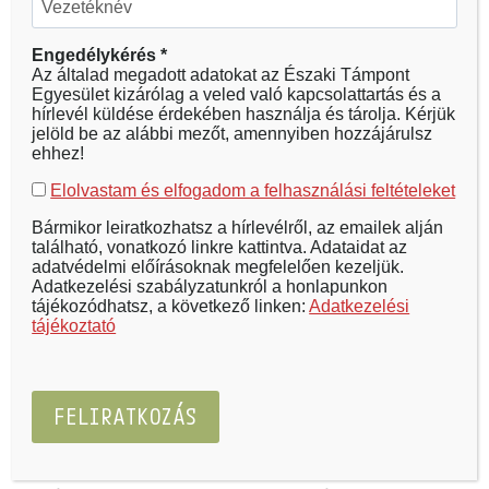
Engedélykérés *
Az általad megadott adatokat az Északi Támpont
Egyesület kizárólag a veled való kapcsolattartás és a
hírlevél küldése érdekében használja és tárolja. Kérjük
jelöld be az alábbi mezőt, amennyiben hozzájárulsz
ehhez!
Elolvastam és elfogadom a felhasználási feltételeket
Bármikor leiratkozhatsz a hírlevélről, az emailek alján
található, vonatkozó linkre kattintva. Adataidat az
adatvédelmi előírásoknak megfelelően kezeljük.
Adatkezelési szabályzatunkról a honlapunkon
tájékozódhatsz, a következő linken:
Adatkezelési
tájékoztató
A 2021-ben „Még emlékszem” címmel elkészített
filmünkben a II. Világháború túlélőinek emlékeit,
animációk segítségével jelenítjük meg a XXI.