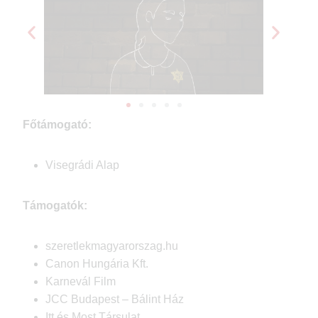
Főtámogató:
Visegrádi Alap
Támogatók:
szeretlekmagyarorszag.hu
Canon Hungária Kft.
Karnevál Film
JCC Budapest – Bálint Ház
Itt és Most Társulat