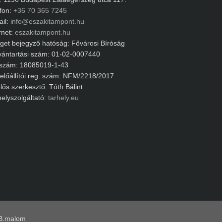
on:
+36 70 365 7245
l:
info@eszakitampont.hu
net:
eszakitampont.hu
et bejegyző hatóság: Fővárosi Bíróság
ántartási szám: 01-02-0007440
zám: 18085019-1-43
lőállítói reg. szám: NFM/2218/2017
ős szerkesztő: Tóth Bálint
lyszolgáltató:
tarhely.eu
.malom