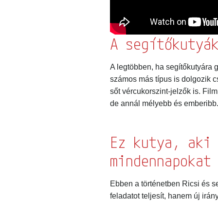
Engedélykérés *
Az általad megadott ad
hírlevél küldése érdek
A segítőkutyák
ehhez!
Elolvastam és elfoga
A legtöbben, ha segítőkutyára g
Bármikor leiratkozhatsz
számos más típus is dolgozik c
adatvédelmi előírások
sőt vércukorszint-jelzők is. Fil
tájékozódhatsz, a köve
de annál mélyebb és emberibb.
Ez kutya, aki 
mindennapokat
Ebben a történetben Ricsi és se
feladatot teljesít, hanem új irán