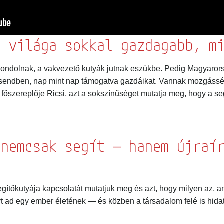
atokat az Északi Támpont Egyesület kizárólag a veled való kapc
ében használja és tárolja. Kérjük jelöld be az alábbi mezőt, am
 világa sokkal gazdagabb, mi
dom a felhasználási feltételeket
ondolnak, a vakvezető kutyák jutnak eszükbe. Pedig Magyarorsz
 a hírlevélről, az emailek alján található, vonatkozó linkre katti
sendben, nap mint nap támogatva gazdáikat. Vannak mozgássérü
nak megfelelően kezeljük. Adatkezelési szabályzatunkról a ho
m főszereplője Ricsi, azt a sokszínűséget mutatja meg, hogy a se
tkező linken:
Adatkezelési tájékoztató
nemcsak segít — hanem újraír
gítőkutyája kapcsolatát mutatjuk meg és azt, hogy milyen az, a
yt ad egy ember életének — és közben a társadalom felé is hidat 