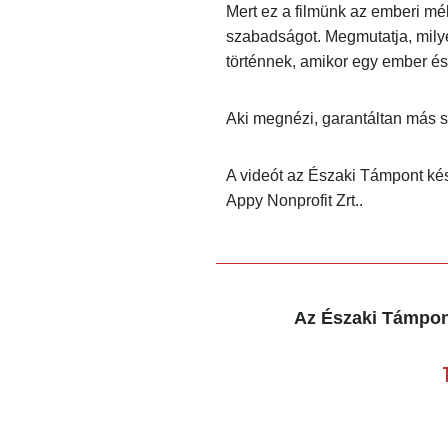
Mert ez a filmünk az emberi mélt
szabadságot. Megmutatja, milye
történnek, amikor egy ember és e
Aki megnézi, garantáltan más sze
A videót az Északi Támpont kész
Appy Nonprofit Zrt..
Az Északi Támpont
T