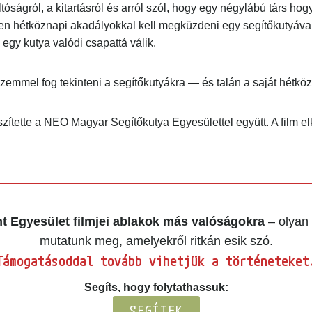
óságról, a kitartásról és arról szól, hogy egy négylábú társ hog
n hétköznapi akadályokkal kell megküzdeni egy segítőkutyával,
gy kutya valódi csapattá válik.
mmel fog tekinteni a segítőkutyákra — és talán a saját hétközn
ítette a NEO Magyar Segítőkutya Egyesülettel együtt. A film elk
 Egyesület filmjei ablakok más valóságokra
– olyan 
mutatunk meg, amelyekről ritkán esik szó.
ámogatásoddal tovább vihetjük a történeteket.
Segíts, hogy folytathassuk:
SEGÍTEK