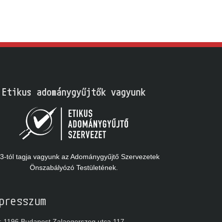
Etikus adománygyűjtők vagyunk
-tól tagja vagyunk az Adománygyűjtő Szervezetek
Önszabályózó Testületének.
presszum
1196 Budapest Zalaegerszeg utca 117.