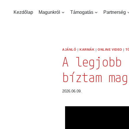
Kezdőlap
Magunkról
Támogatás
Partnerség
Hírlevél f
AJÁNLÓ
|
KARMÁK
|
ONLINE VIDEO
|
TÖ
Értesülj legfris
A legjobb 
E-mail cím *:
bíztam mag
Keresztnév *:
2026.06.09.
Vezetéknév *: