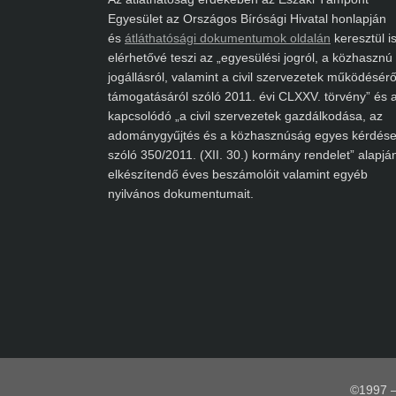
Egyesület az Országos Bírósági Hivatal honlapján
és
átláthatósági dokumentumok oldalán
keresztül is
elérhetővé teszi az „egyesülési jogról, a közhasznú
jogállásról, valamint a civil szervezetek működéséről
támogatásáról szóló 2011. évi CLXXV. törvény” és a
kapcsolódó „a civil szervezetek gazdálkodása, az
adománygyűjtés és a közhasznúság egyes kérdéseir
szóló 350/2011. (XII. 30.) kormány rendelet” alapján
elkészítendő éves beszámolóit valamint egyéb
nyilvános dokumentumait.
©
1997
–