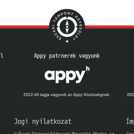
l
Appy patrnerek vagyunk
2022-től tagja vagyunk az Appy Közösségnek.
2023
Jogi nyilatkozat
Im
© Északi Támpont Közhasznú Egyesület. Minden, az
Cím: 