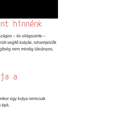
solattartás és a
ennyiben hozzájárulsz
nt hinnénk
ágon – és világszerte –
ntva. Adataidat az
lt-segítő kutyák, rohamjelzők
nlapunkon
gítség nem mindig látványos,
ja a
mikor egy kutya nemcsak
épít.