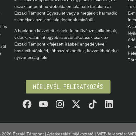
eszakitampont.hu weboldalon található tartalom az
Telef
Északi Támpont Egyesület vagy a megjelölt harmadik
E-mai
személyek szellemi tulajdonának minősül.
Inter
 és
A cég
A honlapon közzétett cikkek, fotóművészeti alkotások,
Nyilv
videók, valamint egyéb szerzői alkotások csak az
Adós
Északi Támpont kifejezett írásbeli engedélyével
ől
Filme
használhatóak fel, többszörözhetőek, közvetíthetőek a
Felel
nyilvánosság felé.
Tárhe
HÍRLEVÉL FELIRATKOZÁS
2026
Északi Támpont |
Adatkezelési tájékoztató
| WEB.fejlesztés:
WEB