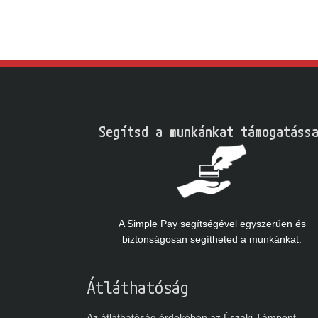
Segítsd a munkánkat támogatássa
A Simple Pay segítségével egyszerűen és
biztonságosan segítheted a munkánkat.
Átláthatóság
Az átláthatóság érdekében az Északi Támpont