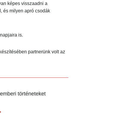
yan képes visszaadni a
 és milyen apró csodák
apjaira is.
észítésében partnerünk volt az
emberi történeteket