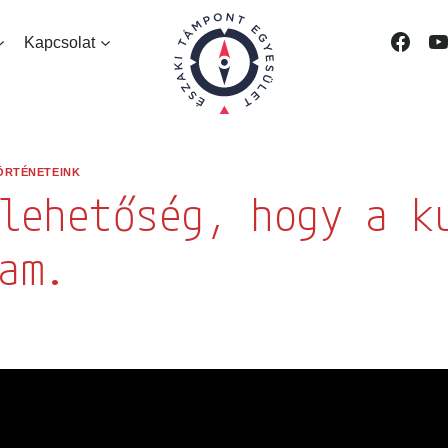
Kapcsolat
eliratkozás
RTÉNETEINK
sebb híreinkről, filmjeinkről és társadalmi 
lehetőség, hogy a k
am.