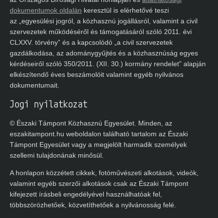
Önszabályózó Testületének.
Átláthatóság
Az átláthatóság érdekében az Északi Támpont Egyesület
az Országos Bírósági Hivatal honlapján és
átláthatósági
dokumentumok oldalán
keresztül is elérhetővé teszi
az „egyesülési jogról, a közhasznú jogállásról, valamint a civil
szervezetek működéséről és támogatásáról szóló 2011. évi
CLXXV. törvény” és a kapcsolódó „a civil szervezetek
gazdálkodása, az adománygyűjtés és a közhasznúság egyes
kérdéseiről szóló 350/2011. (XII. 30.) kormány
rendelet” alapján elkészítendő éves beszámolóit valamint
egyéb nyilvános dokumentumait.
Jogi nyilatkozat
© Északi Támpont Közhasznú Egyesület. Minden, az
eszakitampont.hu weboldalon található tartalom az Északi
Támpont Egyesület vagy a megjelölt harmadik személyek
szellemi tulajdonának minősül.
A honlapon közzétett cikkek, fotóművészeti alkotások, videók,