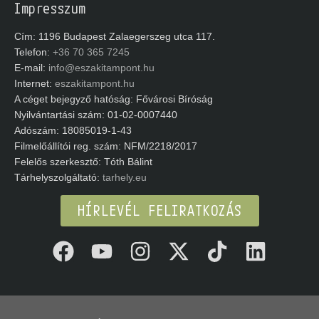
valamint egyéb szerzői alkotások csak az Északi Támpont
kifejezett írásbeli engedélyével használhatóak fel,
többszörözhetőek, közvetíthetőek a nyilvánosság felé.
Impresszum
Cím: 1196 Budapest Zalaegerszeg utca 117.
Telefon:
+36 70 365 7245
E-mail:
info@eszakitampont.hu
Internet:
eszakitampont.hu
A céget bejegyző hatóság: Fővárosi Bíróság
Nyilvántartási szám: 01-02-0007440
Adószám: 18085019-1-43
Filmelőállítói reg. szám: NFM/2218/2017
Felelős szerkesztő: Tóth Bálint
Tárhelyszolgáltató:
tarhely.eu
HÍRLEVÉL FELIRATKOZÁS