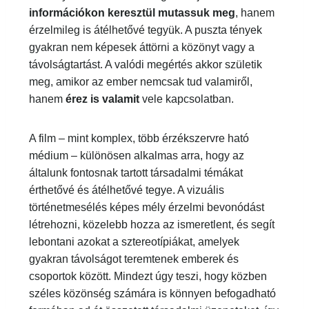
ne csak információkon keresztül mutassuk
meg
, hanem érzelmileg is átélhetővé tegyük. A
puszta tények gyakran nem képesek áttörni a
közönyt vagy a távolságtartást. A valódi megértés
akkor születik meg, amikor az ember nemcsak
tud valamiről, hanem
érez is valamit
vele
kapcsolatban.
A film – mint komplex, több érzékszervre ható
médium – különösen alkalmas arra, hogy az
általunk fontosnak tartott társadalmi témákat
érthetővé és átélhetővé tegye. A vizuális
történetmesélés képes mély érzelmi bevonódást
létrehozni, közelebb hozza az ismeretlent, és
segít lebontani azokat a sztereotípiákat, amelyek
gyakran távolságot teremtenek emberek és
csoportok között. Mindezt úgy teszi, hogy közben
széles közönség számára is könnyen