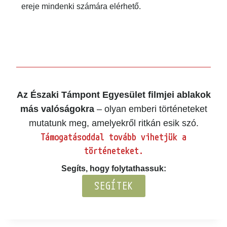
inspirálnak: a néző számára világossá válik,
hogy ő maga is részese lehet a megoldásnak, és
hogy a közösség ereje mindenki számára
elérhető.
Az Északi Támpont Egyesület filmjei
ablakok más valóságokra
– olyan emberi
történeteket mutatunk meg, amelyekről ritkán
esik szó.
Támogatásoddal tovább vihetjük a
történeteket.
Segíts, hogy folytathassuk: