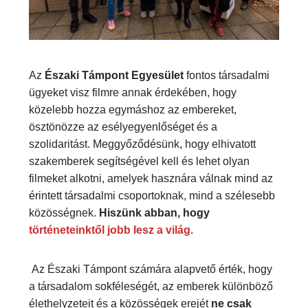
Engedélykérés *
Az általad megadott adatokat az Északi Támpont
Egyesület kizárólag a veled való kapcsolattartás és a
Az
Északi Támpont Egyesület
fontos
hírlevél küldése érdekében használja és tárolja. Kérjük
jelöld be az alábbi mezőt, amennyiben hozzájárulsz
társadalmi ügyeket visz filmre annak érdekében,
ehhez!
hogy közelebb hozza egymáshoz az embereket,
ösztönözze az esélyegyenlőséget és a
Elolvastam és elfogadom a felhasználási feltételeket
szolidaritást. Meggyőződésünk, hogy elhivatott
Bármikor leiratkozhatsz a hírlevélről, az emailek alján
szakemberek segítségével kell és lehet olyan
található, vonatkozó linkre kattintva. Adataidat az
adatvédelmi előírásoknak megfelelően kezeljük.
filmeket alkotni, amelyek hasznára válnak mind
Adatkezelési szabályzatunkról a honlapunkon
az érintett társadalmi csoportoknak, mind a
tájékozódhatsz, a következő linken:
Adatkezelési
tájékoztató
szélesebb közösségnek.
Hiszünk abban, hogy
történeteinktől jobb lesz a világ.
Az Északi Támpont számára alapvető érték,
hogy a társadalom sokféleségét, az emberek
különböző élethelyzeteit és a közösségek erejét