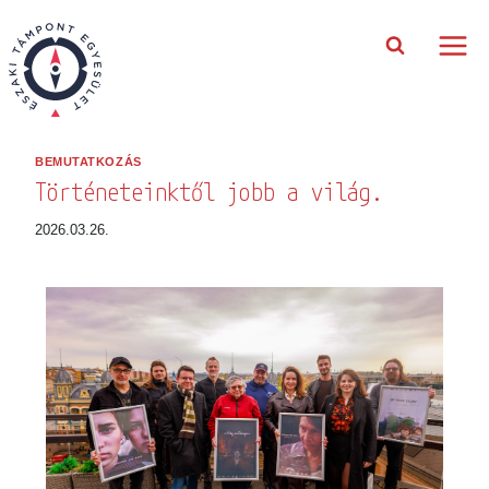
Hírlevél feliratkozás
Bezárás
BEMUTATKOZÁS
Történeteinktől jobb a világ.
Értesülj legfrissebb híreinkről,
filmjeinkről és társadalmi akcióinkról!
2026.03.26.
E-mail cím *:
Keresztnév *:
Vezetéknév *: