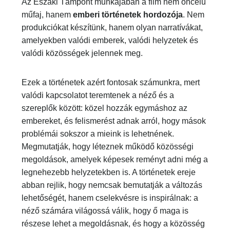
Az Északi Támpont munkájában a film nem
öncélú műfaj, hanem
emberi történetek
hordozója
. Nem produkciókat készítünk, hanem
olyan narratívákat, amelyekben valódi emberek,
valódi helyzetek és valódi közösségek jelennek
meg.
Ezek a történetek azért fontosak számunkra, mert
valódi kapcsolatot teremtenek a néző és a
szereplők között: közel hozzák egymáshoz az
embereket, és felismerést adnak arról, hogy
mások problémái sokszor a mieink is lehetnének.
Megmutatják, hogy léteznek működő közösségi
megoldások, amelyek képesek reményt adni
még a legnehezebb helyzetekben is. A történetek
ereje abban rejlik, hogy nemcsak bemutatják a
változás lehetőségét, hanem cselekvésre is