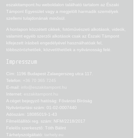
eszakitampont.hu weboldalon található tartalom az Északi
Támpont Egyesület vagy a megjelölt harmadik személyek
szellemi tulajdonának minősül.
A honlapon közzétett cikkek, fotóművészeti alkotások, videók,
valamint egyéb szerzői alkotások csak az Északi Támpont
kifejezett írásbeli engedélyével használhatóak fel,
többszörözhetőek, közvetíthetőek a nyilvánosság felé.
Impresszum
Cím: 1196 Budapest Zalaegerszeg utca 117.
Telefon:
+36 70 365 7245
E-mail:
info@eszakitampont.hu
Internet:
eszakitampont.hu
A céget bejegyző hatóság: Fővárosi Bíróság
Nyilvántartási szám: 01-02-0007440
Adószám: 18085019-1-43
Filmelőállítói reg. szám: NFM/2218/2017
Felelős szerkesztő: Tóth Bálint
Tárhelyszolgáltató:
tarhely.eu