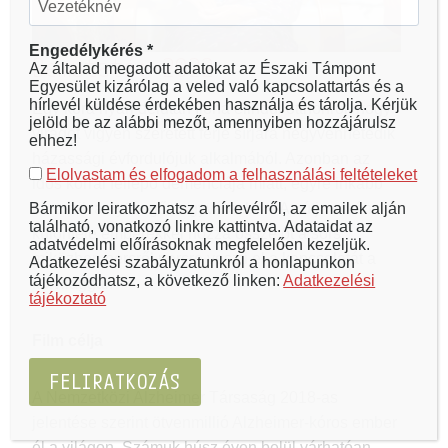
Engedélykérés *
Bemutató: 2022
Az általad megadott adatokat az Északi Támpont
Egyesület kizárólag a veled való kapcsolattartás és a
hírlevél küldése érdekében használja és tárolja. Kérjük
Egy kora nyári délután Ilona elindul otthonról, hogy
jelöld be az alábbi mezőt, amennyiben hozzájárulsz
virágot vigyen szeretett férje sírjára negyvenhetedik
ehhez!
házassági évfordulójuk alkalmából. Azonban az
Elolvastam és elfogadom a felhasználási feltételeket
idős korral fellépő demenciája miatt, egyre inkább
elveszik a nyüzsgő nagyvárosban. Az útja során
Bármikor leiratkozhatsz a hírlevélről, az emailek alján
található, vonatkozó linkre kattintva. Adataidat az
különféle emberekkel hozza össze őt a sors,
adatvédelmi előírásoknak megfelelően kezeljük.
miközben percről percre veszti el a kapcsolatát a
Adatkezelési szabályzatunkról a honlapunkon
tájékozódhatsz, a következő linken:
Adatkezelési
külvilággal.
tájékoztató
Film célja
A Nemzetközi Alzheimer Társaság 2018-as
jelentése szerint ötvenmillió Alzheimer-kóros ember
él a világon. Számuk húsz éven belül várhatóan