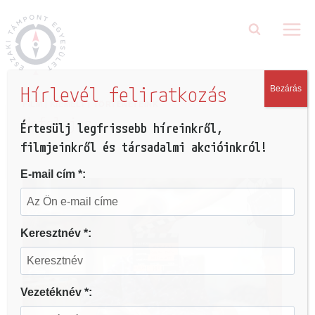
Hírlevél feliratkozás
Bezárás
FILM
|
KIEMELT
|
TÖRTÉNETEINK
Nefelejcs
Értesülj legfrissebb híreinkről,
filmjeinkről és társadalmi akcióinkról!
2022.01.08.
E-mail cím *:
Keresztnév *:
Vezetéknév *: