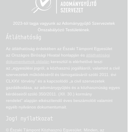
2023-tól tagja vagyunk az Adománygyűjtő Szervezetek
Önszabályózó Testületének.
Átláthatóság
Az átláthatóság érdekében az Északi Támpont Egyesület
az Országos Bírósági Hivatal honlapján és
átláthatósági
dokumentumok oldalán
keresztül is elérhetővé teszi
az „egyesülési jogról, a közhasznú jogállásról, valamint a civil
szervezetek működéséről és támogatásáról szóló 2011. évi
CLXXV. törvény” és a kapcsolódó „a civil szervezetek
gazdálkodása, az adománygyűjtés és a közhasznúság egyes
kérdéseiről szóló 350/2011. (XII. 30.) kormány
rendelet” alapján elkészítendő éves beszámolóit valamint
egyéb nyilvános dokumentumait.
Jogi nyilatkozat
© Északi Támpont Közhasznú Egyesület. Minden, az