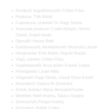
Rendező, forgatókönyvíró: Chilton Flóra
Producer: Tóth Bálint
Coproducer, szakértő: Dr. Nagy Szilvia
Associate producer: Czakó Adorján, Herner
Dániel, Drajkó István
Operatőr: Hejüsz Betti
Gyártásvezető, felvételvezető: Muchicka László
Hangmester: Erős Ádám, Végvári Balázs
Vágó, colorist: Chilton Flóra
Segédoperatőr, focus puller: Enyedi Csaba
Fővilágosító: Lauter Attila
Világosító: Papp Tamás, Váradi Orosz Kristóf
Berendező: Gajdics M. Dominika
Smink, fodrász: Maros Bernadett Eszter
Werkfotó: Hekli Andrea, Takács Gergely
Zeneszerző: Pongor András
Konzulens: Bollók Csaba