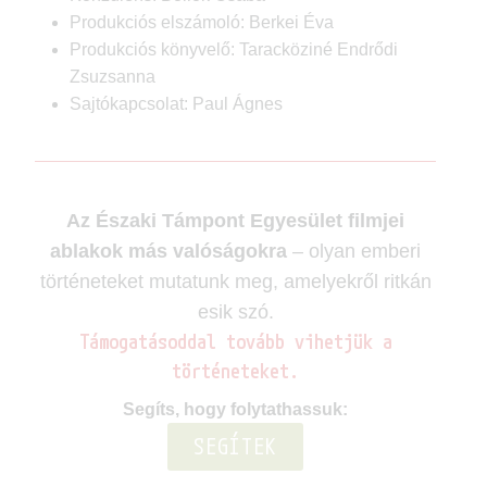
Produkciós elszámoló: Berkei Éva
Produkciós könyvelő: Taracköziné Endrődi
Zsuzsanna
Sajtókapcsolat: Paul Ágnes
Az Északi Támpont Egyesület filmjei
ablakok más valóságokra
– olyan emberi
történeteket mutatunk meg, amelyekről ritkán
esik szó.
Támogatásoddal tovább vihetjük a
történeteket.
Segíts, hogy folytathassuk:
SEGÍTEK