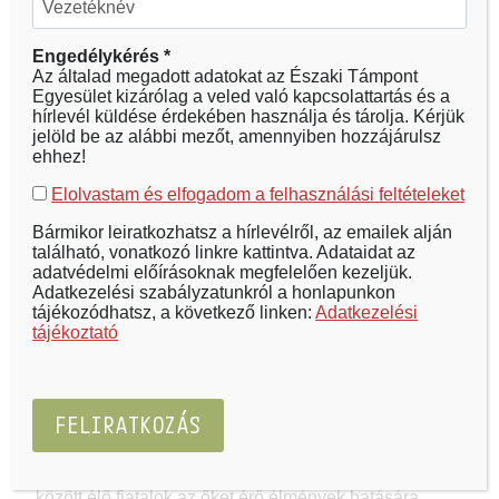
Engedélykérés *
Léna és Lili egy 14 esztendős gyermekotthonban
Az általad megadott adatokat az Északi Támpont
élő öntörvényű egypetéjű ikerpár. Édesanyjukhoz a
Egyesület kizárólag a veled való kapcsolattartás és a
hírlevél küldése érdekében használja és tárolja. Kérjük
kötődésük nagyon szoros, az ikrek szinte szüntelen
jelöld be az alábbi mezőt, amennyiben hozzájárulsz
várják, hogy anyjuk meglátogassa őket és egy kis
ehhez!
időt tölthessenek el hármasban.
Elolvastam és elfogadom a felhasználási feltételeket
Bármikor leiratkozhatsz a hírlevélről, az emailek alján
Amikor azonban az édesanyjuk még az ikrek
található, vonatkozó linkre kattintva. Adataidat az
születésnapján sem érkezik meg, a lányok kezdeti
adatvédelmi előírásoknak megfelelően kezeljük.
Adatkezelési szabályzatunkról a honlapunkon
haragja lassan kétségbeesésbe fordul át. Csak
tájékozódhatsz, a következő linken:
Adatkezelési
egyetlen magyarázatra tudnak gondolni: az
tájékoztató
édesanyjuknak komoly baja esett. Döntő
elhatározásra jutnak, ők fogják anyjukat kihúzni az
ismeretlen bajból…
Tapasztalataink szerint az intézményi körülmények
között élő fiatalok az őket érő élmények hatására,