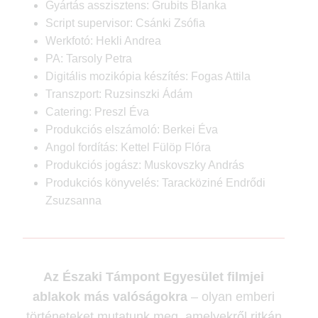
Gyártás asszisztens: Grubits Blanka
Script supervisor: Csánki Zsófia
Werkfotó: Hekli Andrea
PA: Tarsoly Petra
Digitális mozikópia készítés: Fogas Attila
Transzport: Ruzsinszki Ádám
Catering: Preszl Éva
Produkciós elszámoló: Berkei Éva
Angol fordítás: Kettel Fülöp Flóra
Produkciós jogász: Muskovszky András
Produkciós könyvelés: Taracköziné Endrődi
Zsuzsanna
Az Északi Támpont Egyesület filmjei
ablakok más valóságokra
– olyan emberi
történeteket mutatunk meg, amelyekről ritkán