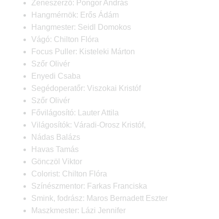
Zeneszerző: Pongor András
Hangmérnök: Erős Ádám
Hangmester: Seidl Domokos
Vágó: Chilton Flóra
Focus Puller: Kisteleki Márton
Szőr Olivér
Enyedi Csaba
Segédoperatőr: Viszokai Kristóf
Szőr Olivér
Fővilágosító: Lauter Attila
Világosítók: Váradi-Orosz Kristóf,
Nádas Balázs
Havas Tamás
Gönczöl Viktor
Colorist: Chilton Flóra
Színészmentor: Farkas Franciska
Smink, fodrász: Maros Bernadett Eszter
Maszkmester: Lázi Jennifer