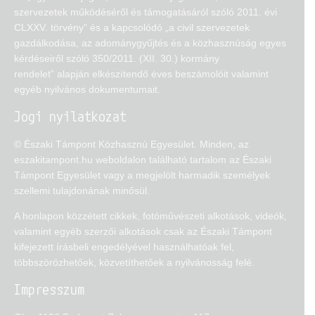
szervezetek működéséről és támogatásáról szóló 2011. évi
CLXXV. törvény” és a kapcsolódó „a civil szervezetek
gazdálkodása, az adománygyűjtés és a közhasznúság egyes
kérdéseiről szóló 350/2011. (XII. 30.) kormány
rendelet” alapján elkészítendő éves beszámolóit valamint
egyéb nyilvános dokumentumait.
Jogi nyilatkozat
© Északi Támpont Közhasznú Egyesület. Minden, az
eszakitampont.hu weboldalon található tartalom az Északi
Támpont Egyesület vagy a megjelölt harmadik személyek
szellemi tulajdonának minősül.
A honlapon közzétett cikkek, fotóművészeti alkotások, videók,
valamint egyéb szerzői alkotások csak az Északi Támpont
kifejezett írásbeli engedélyével használhatóak fel,
többszörözhetőek, közvetíthetőek a nyilvánosság felé.
Impresszum