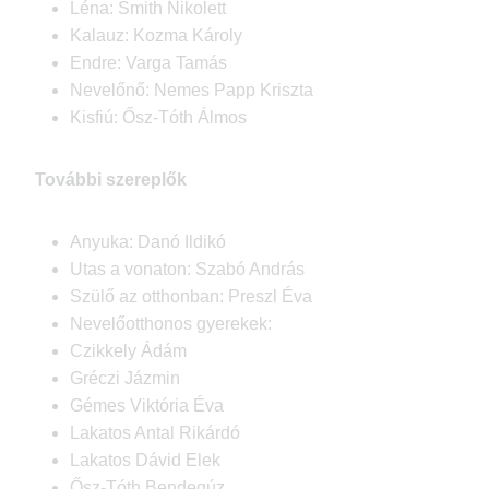
Léna: Smith Nikolett
Kalauz: Kozma Károly
Endre: Varga Tamás
Nevelőnő: Nemes Papp Kriszta
Kisfiú: Ősz-Tóth Álmos
További szereplők
Anyuka: Danó Ildikó
Utas a vonaton: Szabó András
Szülő az otthonban: Preszl Éva
Nevelőotthonos gyerekek:
Czikkely Ádám
Gréczi Jázmin
Gémes Viktória Éva
Lakatos Antal Rikárdó
Lakatos Dávid Elek
Ősz-Tóth Bendegúz