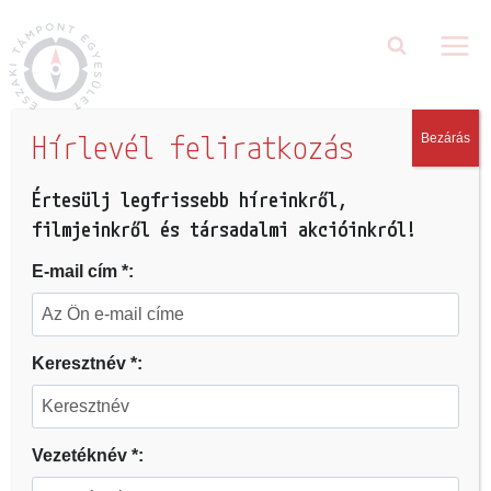
Hírlevél feliratkozás
Bezárás
FILM
|
KIEMELT
|
TÖRTÉNETEINK
Széllel szemben
Értesülj legfrissebb híreinkről,
filmjeinkről és társadalmi akcióinkról!
2022.01.08.
E-mail cím *:
Keresztnév *:
Vezetéknév *: