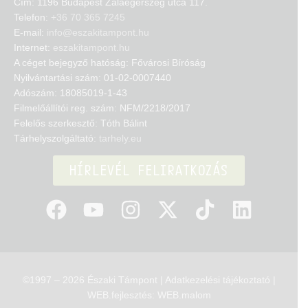
Cím: 1196 Budapest Zalaegerszeg utca 117.
Telefon:
+36 70 365 7245
E-mail:
info@eszakitampont.hu
Internet:
eszakitampont.hu
A céget bejegyző hatóság: Fővárosi Bíróság
Nyilvántartási szám: 01-02-0007440
Adószám: 18085019-1-43
Filmelőállítói reg. szám: NFM/2218/2017
Felelős szerkesztő: Tóth Bálint
Tárhelyszolgáltató:
tarhely.eu
HÍRLEVÉL FELIRATKOZÁS
©
1997
–
2026
Északi Támpont |
Adatkezelési tájékoztató
|
WEB.fejlesztés:
WEB.malom