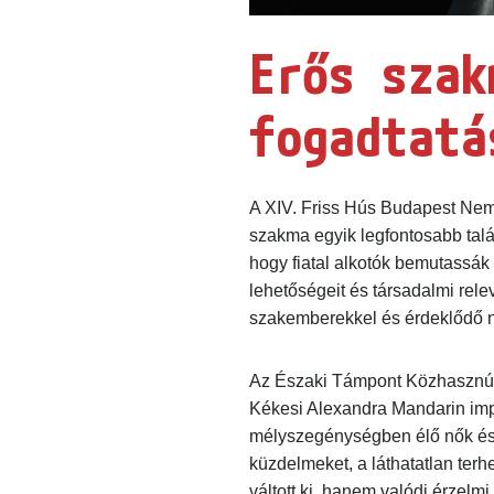
Erős szak
fogadtatá
A XIV. Friss Hús Budapest Nemze
szakma egyik legfontosabb talál
hogy fiatal alkotók bemutassák 
lehetőségeit és társadalmi relev
szakemberekkel és érdeklődő néző
Az Északi Támpont Közhasznú 
Kékesi Alexandra Mandarin impac
mélyszegénységben élő nők és gy
küzdelmeket, a láthatatlan terhe
váltott ki, hanem valódi érzelmi h