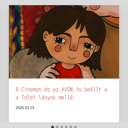
A Cinemon és az AVON is beállt a
a Toldi lányok mellé
2026.03.23.