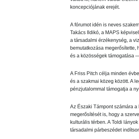
koncepciójának erejét.
A fórumot idén is neves szakemb
Takács Ildikó, a MAPS képviselet
a társadalmi érzékenység, a vizu
bemutatkozása megerősítette, ho
és a közösségek támogatása — e
A Friss Pitch célja minden évben 
és a szakmai közeg között. A leg
pénzjutalommal támogatja a nyer
Az Északi Támpont számára a Fri
megerősítését is, hogy a szervez
kulturális térben. A Toldi lányo
társadalmi párbeszédet indítson