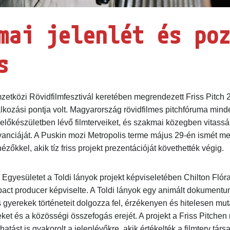
mai jelenlét és poz
s
tközi Rövidfilmfesztivál keretében megrendezett Friss Pitch 20
kozási pontja volt. Magyarország rövidfilmes pitchfóruma minde
előkészületben lévő filmterveiket, és szakmai közegben vitassák
anciáját. A Puskin mozi Metropolis terme május 29-én ismét megt
kkel, akik tíz friss projekt prezentációját követhették végig.
Egyesületet a
Toldi lányok projekt
képviseletében Chilton Flóra
t producer képviselte. A Toldi lányok egy animált dokumentum
erekek történeteit dolgozza fel, érzékenyen és hitelesen mut
ket és a közösségi összefogás erejét. A projekt a Friss Pitche
atást is gyakorolt a jelenlévőkre, akik értékelték a filmterv társ