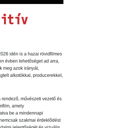
itív
26 idén is a hazai rövidfilmes
n évben lehetőséget ad arra,
 meg azok irányát,
elt alkotókkal, producerekkel,
 rendező, művészeti vezető és
film, amely
atva be a mindennapi
n nemcsak szakmai érdeklődést
adalmi jelentőségét és vizuális