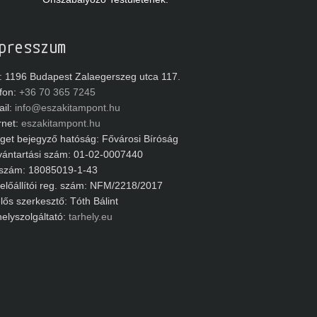
presszum
1196 Budapest Zalaegerszeg utca 117.
on:
+36 70 365 7245
l:
info@eszakitampont.hu
net:
eszakitampont.hu
et bejegyző hatóság: Fővárosi Bíróság
ántartási szám: 01-02-0007440
zám: 18085019-1-43
lőállítói reg. szám: NFM/2218/2017
ős szerkesztő: Tóth Bálint
lyszolgáltató:
tarhely.eu