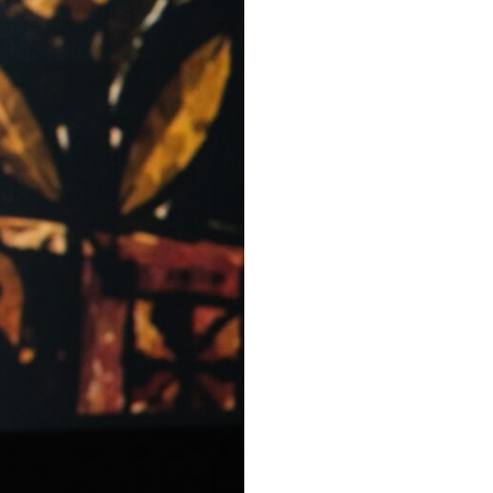
solattartás és a
ennyiben hozzájárulsz
ntva. Adataidat az
nlapunkon