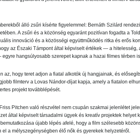
erekből álló zsűri kísérte figyelemmel: Bernáth Szilárd rendez
ében. A zsűri és a közönség egyaránt pozitívan fogadta a Toldi
ális innováció és a közösségi együttműködés ritka és erős kombi
gy az Északi Támpont által képviselt értékek — a hitelesség, a 
gyre hangsúlyosabb szerepet kapnak a hazai filmes térben is.
az, hogy teret adjon a fiatal alkotók új hangjainak, és elősegít
jobb filmterv a Lovas Nándor-díjat kapja, amely a fiatalon elhun
tes projekt továbblépését.
ss Pitchen való részvétel nem csupán szakmai jelenlétet jele
et által képviselt társadalmi ügyek és kreatív projektek helyet
k bemutatkozása újabb lépés afelé, hogy a film szélesebb közöns
 el a mélyszegénységben élő nők és gyerekek helyzetéről.