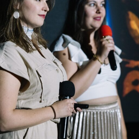
atokat az Északi Támpont Egyesület kizárólag a veled való kapc
ében használja és tárolja. Kérjük jelöld be az alábbi mezőt, am
dom a felhasználási feltételeket
 a hírlevélről, az emailek alján található, vonatkozó linkre katti
nak megfelelően kezeljük. Adatkezelési szabályzatunkról a ho
tkező linken:
Adatkezelési tájékoztató