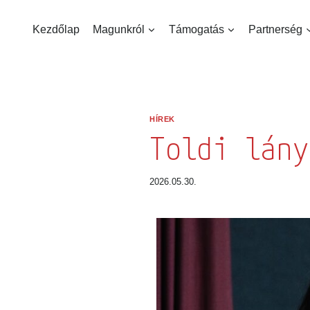
Kezdőlap
Magunkról
Támogatás
Partnerség
Hírlevél f
HÍREK
Értesülj legfris
Toldi lány
E-mail cím *:
2026.05.30.
Keresztnév *:
Vezetéknév *: