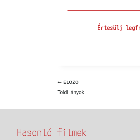
Értesülj legfr
ELŐZŐ
Toldi lányok
Hasonló filmek