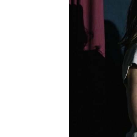
Engedélykérés *
Az általad megadott ad
hírlevél küldése érdek
ehhez!
Elolvastam és elfoga
Bármikor leiratkozhatsz
adatvédelmi előírások
tájékozódhatsz, a köve