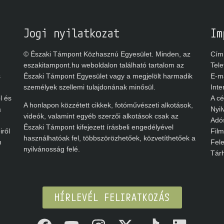
Jogi nyilatkozat
Im
© Északi Támpont Közhasznú Egyesület. Minden, az
Cím: 
eszakitampont.hu weboldalon található tartalom az
Telef
Északi Támpont Egyesület vagy a megjelölt harmadik
E-mai
személyek szellemi tulajdonának minősül.
Inter
 és
A cég
A honlapon közzétett cikkek, fotóművészeti alkotások,
Nyilv
videók, valamint egyéb szerzői alkotások csak az
Adós
Északi Támpont kifejezett írásbeli engedélyével
ől
Filme
használhatóak fel, többszörözhetőek, közvetíthetőek a
Felel
nyilvánosság felé.
Tárhe
HÍRLEVÉL FELIRATKOZÁS