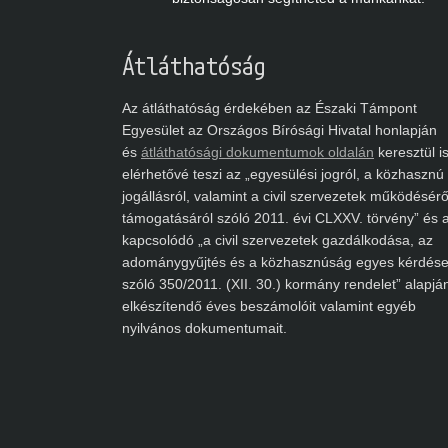
Átláthatóság
Az átláthatóság érdekében az Északi Támpont
Egyesület az Országos Bírósági Hivatal honlapján
és
átláthatósági dokumentumok oldalán
keresztül is
elérhetővé teszi az „egyesülési jogról, a közhasznú
jogállásról, valamint a civil szervezetek működéséről
támogatásáról szóló 2011. évi CLXXV. törvény” és a
kapcsolódó „a civil szervezetek gazdálkodása, az
adománygyűjtés és a közhasznúság egyes kérdéseir
szóló 350/2011. (XII. 30.) kormány rendelet” alapján
elkészítendő éves beszámolóit valamint egyéb
nyilvános dokumentumait.